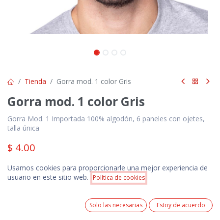
Tienda
Gorra mod. 1 color Gris
Gorra mod. 1 color Gris
Gorra Mod. 1 Importada 100% algodón, 6 paneles con ojetes,
talla única
$
4.00
Precios NO incluyen IVA. Pedido mínimo 100 unidades.
Usamos cookies para proporcionarle una mejor experiencia de
Precio incluye 1 logotipo estampado en serigrafía a 1
Precio:
usuario en este sitio web.
color ó 1 logotipo bordado de acuerdo a las
Política de cookies
Añadir a la cesta
$
4.00
especificaciones técnicas del producto.
0
Solo las necesarias
Estoy de acuerdo
Home
Search
Wishlist
Cuenta
Añadir a la cesta