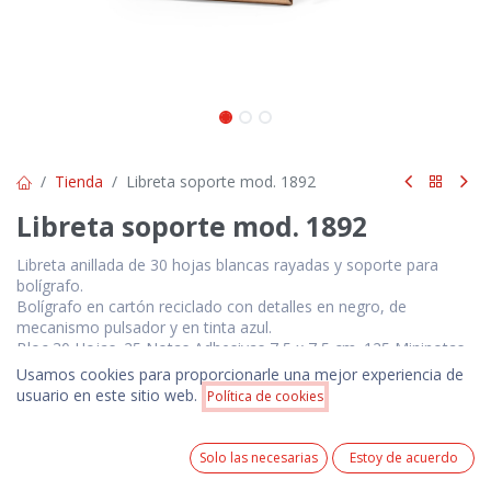
Tienda
Libreta soporte mod. 1892
Libreta soporte mod. 1892
Libreta anillada de 30 hojas blancas rayadas y soporte para
bolígrafo.
Bolígrafo en cartón reciclado con detalles en negro, de
mecanismo pulsador y en tinta azul.
Bloc 30 Hojas. 25 Notas Adhesivas 7,5 x 7,5 cm. 125 Mininotas
Adhesivas 1,2 x 5 cm. Bolígrafo Cartón Reciclado Incluido.
Usamos cookies para proporcionarle una mejor experiencia de
Medidas generales: 10.5 x 16 x 1.5 cm | 100 gr.
Precio:
usuario en este sitio web.
Política de cookies
Añadir a la cesta
$
3.00
$
3.00
0
Precios NO incluyen IVA. Pedido mínimo 100 unidades.
Solo las necesarias
Estoy de acuerdo
Home
Search
Wishlist
Cuenta
Precio incluye 1 logotipo estampado en serigrafía a 1