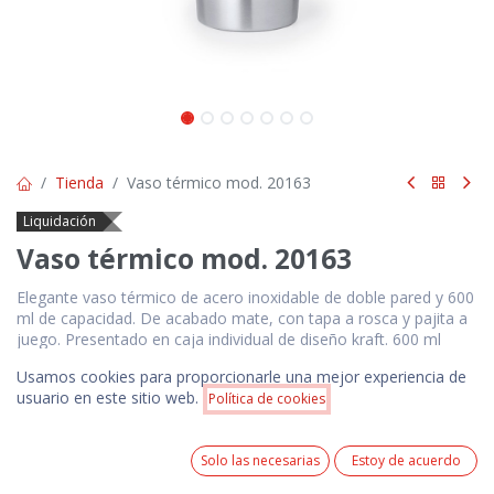
Tienda
Vaso térmico mod. 20163
Liquidación
Vaso térmico mod. 20163
Elegante vaso térmico de acero inoxidable de doble pared y 600
ml de capacidad. De acabado mate, con tapa a rosca y pajita a
juego. Presentado en caja individual de diseño kraft. 600 ml
Acero Inox
Usamos cookies para proporcionarle una mejor experiencia de
Precio:
usuario en este sitio web.
$
10.00
Política de cookies
Añadir a la cesta
$
10.00
Precios NO incluyen IVA. Pedido mínimo 100 unidades.
0
Precio incluye 1 logotipo estampado en serigrafía a 1
Solo las necesarias
Estoy de acuerdo
color ó 1 logotipo bordado de acuerdo a las
Home
Search
Wishlist
Cuenta
especificaciones técnicas del producto.