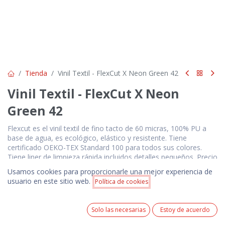
Tienda
Vinil Textil - FlexCut X Neon Green 42
Vinil Textil - FlexCut X Neon
Green 42
Flexcut es el vinil textil de fino tacto de 60 micras, 100% PU a
base de agua, es ecológico, elástico y resistente. Tiene
certificado OEKO-TEX Standard 100 para todos sus colores.
Tiene liner de limpieza rápida incluidos detalles pequeños. Precio
por metro líneal de 50 cm. de ancho. Hecho en Francia.
Usamos cookies para proporcionarle una mejor experiencia de
Precio:
usuario en este sitio web.
Política de cookies
$
6.19
Añadir a la cesta
$
6.19
Precios NO incluyen IVA. Pedido mínimo 100 unidades.
0
Precio incluye 1 logotipo estampado en serigrafía a 1
Solo las necesarias
Estoy de acuerdo
color ó 1 logotipo bordado de acuerdo a las
Home
Search
Wishlist
Cuenta