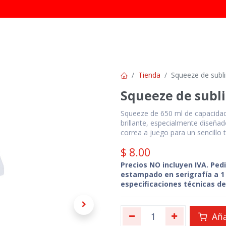
INICIO
TIENDA
CATÁLOGOS
CONTÁC
Tienda
Squeeze de subl
Squeeze de subl
Squeeze de 650 ml de capacidad 
brillante, especialmente diseñad
correa a juego para un sencillo 
$
8.00
Precios NO incluyen IVA. Ped
estampado en serigrafía a 1 
especificaciones técnicas de
Aña