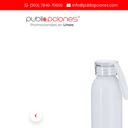
(503) 7840-70000
info@publiopciones.​com