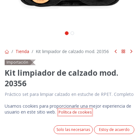
Tienda
Kit limpiador de calzado mod. 20356
Importación
Kit limpiador de calzado mod.
20356
Práctico set para limpiar calzado en estuche de RPET. Completo
paquete para limpiar calzado con dos cepillos de suaves cerdas,
calzador, lata con cera y paño para que brille todo el calzado.
Usamos cookies para proporcionarle una mejor experiencia de
Precio:
Presentado en un práctico estuche con cierre de cremallera y
usuario en este sitio web.
Política de cookies
Añadir a la cesta
$
8.00
elásticos para tener organizados todos los utensilios. Con
logotipo RPET en la funda
0
Solo las necesarias
Estoy de acuerdo
Home
Search
Wishlist
$
8.00
Cuenta