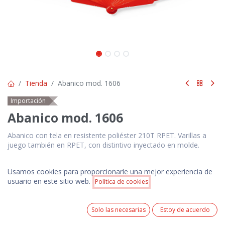
Tienda
Abanico mod. 1606
Importación
Abanico mod. 1606
Abanico con tela en resistente poliéster 210T RPET. Varillas a
juego también en RPET, con distintivo inyectado en molde.
$
3.50
Usamos cookies para proporcionarle una mejor experiencia de
Precios NO incluyen IVA. Pedido mínimo 100 unidades.
Precio:
usuario en este sitio web.
Política de cookies
Añadir a la cesta
Precio incluye 1 logotipo estampado en serigrafía a 1
$
3.50
color ó 1 logotipo bordado de acuerdo a las
0
especificaciones técnicas del producto.
Solo las necesarias
Estoy de acuerdo
Home
Search
Wishlist
Cuenta