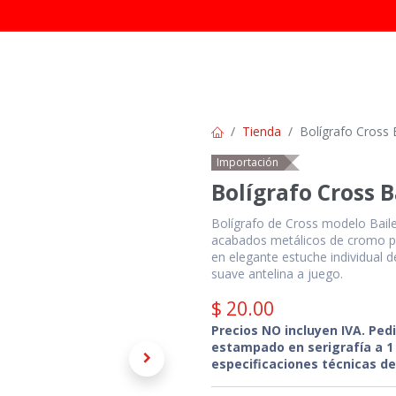
INICIO
TIENDA
CATÁLOGOS
CONTÁC
Tienda
Bolígrafo Cross 
Importación
Bolígrafo Cross B
Bolígrafo de Cross modelo Bailey
acabados metálicos de cromo pu
en elegante estuche individual d
suave antelina a juego.
$
20.00
Precios NO incluyen IVA. Ped
estampado en serigrafía a 1 
especificaciones técnicas de