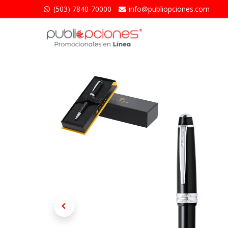
(503) 7840-70000
info@publiopciones.​com