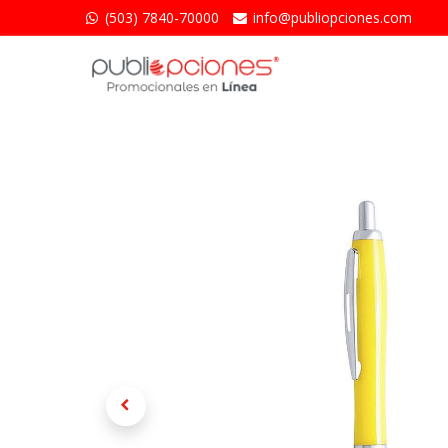
(503) 7840-70000
info@publiopciones.​com