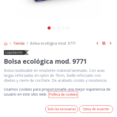
Tienda
Bolsa ecológica mod. 9771
Liquidación
Bolsa ecológica mod. 9771
Bolsa reutilizable en resistente material laminado. Con asas
largas reforzadas en nylon de 70cm, fuelle reforzado con
ribetes y cierre de corchete. De acabado cosido y resistencia
hasta 12kg de peso. Disponible en gama de colores brillantes.
Usamos cookies para proporcionarle una mejor experiencia de
Biodegradable
Precio:
usuario en este sitio web.
Política de cookies
Añadir a la cesta
$
3.00
$
3.00
0
Precios NO incluyen IVA. Pedido mínimo 100 unidades.
Solo las necesarias
Estoy de acuerdo
Precio incluye 1 logotipo estampado en serigrafía a 1
Home
Search
Wishlist
Cuenta
color ó 1 logotipo bordado de acuerdo a las