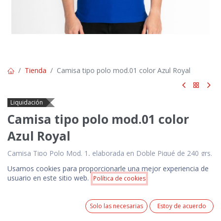
Tienda
Camisa tipo polo mod.01 color Azul Royal
Liquidación
Camisa tipo polo mod.01 color
Azul Royal
Camisa Tipo Polo Mod. 1, elaborada en Doble Piqué de 240 grs.
Usamos cookies para proporcionarle una mejor experiencia de
$
8.85
Precio:
usuario en este sitio web.
Política de cookies
Añadir a la cesta
Precios NO incluyen IVA. Pedido mínimo 100 unidades.
$
8.85
Precio incluye 1 logotipo estampado en serigrafía a 1
0
color ó 1 logotipo bordado de acuerdo a las
Solo las necesarias
Estoy de acuerdo
especificaciones técnicas del producto.
Home
Search
Wishlist
Cuenta