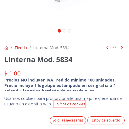
Tienda
Linterna Mod. 5834
Linterna Mod. 5834
$
1.00
Precios NO incluyen IVA. Pedido mínimo 100 unidades.
Precio incluye 1 logotipo estampado en serigrafía a 1
color ó 1 logotipo bordado de acuerdo a las
especificaciones técnicas del producto.
Usamos cookies para proporcionarle una mejor experiencia de
Precio:
usuario en este sitio web.
Política de cookies
Añadir a la cesta
$
1.00
Colores Disponibles
0
Solo las necesarias
Estoy de acuerdo
Home
Search
Wishlist
Cuenta