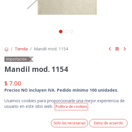
Tienda
Mandil mod. 1154
Importación
Mandil mod. 1154
$
7.00
Precios NO incluyen IVA. Pedido mínimo 100 unidades.
Precio incluye 1 logotipo estampado en serigrafía a 1
Usamos cookies para proporcionarle una mejor experiencia de
color ó 1 logotipo bordado de acuerdo a las
Precio:
usuario en este sitio web.
especificaciones técnicas del producto.
Política de cookies
Añadir a la cesta
$
7.00
0
Colores Disponibles
Solo las necesarias
Estoy de acuerdo
Home
Search
Wishlist
Cuenta