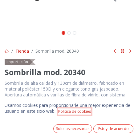
Tienda
Sombrilla mod. 20340
Importación
Sombrilla mod. 20340
Sombrilla de alta calidad y 130cm de diámetro, fabricado en
material poliéster 150D y en elegante tono gris jaspeado.
Apertura automática y varillas de fibra de vidrio, con sistema
antiviento y cierre de velcro. Con mango ergonómico en suave
Usamos cookies para proporcionarle una mejor experiencia de
ABS y presentado en bolsa reciclada. 1 logotipo estampado en
Precio:
usuario en este sitio web.
Política de cookies
serigrafía a 1 color.
Añadir a la cesta
$
18.00
$
18.00
0
Solo las necesarias
Estoy de acuerdo
Precios NO incluyen IVA. Pedido mínimo 100 unidades.
Home
Search
Wishlist
Cuenta
Precio incluye 1 logotipo estampado en serigrafía a 1