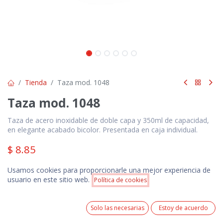
Tienda
Taza mod. 1048
Taza mod. 1048
Taza de acero inoxidable de doble capa y 350ml de capacidad,
en elegante acabado bicolor. Presentada en caja individual.
$
8.85
Precios NO incluyen IVA. Pedido mínimo 100 unidades.
Usamos cookies para proporcionarle una mejor experiencia de
Precio incluye 1 logotipo estampado en serigrafía a 1
Precio:
usuario en este sitio web.
color ó 1 logotipo bordado de acuerdo a las
Política de cookies
Añadir a la cesta
$
8.85
especificaciones técnicas del producto.
0
Solo las necesarias
Estoy de acuerdo
Colores Disponibles
Home
Search
Wishlist
Cuenta