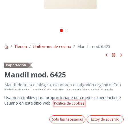
Tienda
Uniformes de cocina
Mandil mod. 6425
Importación
Mandil mod. 6425
Mandil de línea ecológica, elaborado en algodón orgánico. Con
bolsillo frontal y cintas de ajuste, de corte por debajo de la
rodilla. Distintivo algodón orgánico en etiqueta.
Usamos cookies para proporcionarle una mejor experiencia de
Algodón Orgánico 180 g/ m2
Precio:
usuario en este sitio web.
Política de cookies
Añadir a la cesta
$
6.00
$
6.00
0
Precios NO incluyen IVA. Pedido mínimo 100 unidades.
Solo las necesarias
Estoy de acuerdo
Home
Search
Wishlist
Precio incluye 1 logotipo estampado en serigrafía a 1
Cuenta